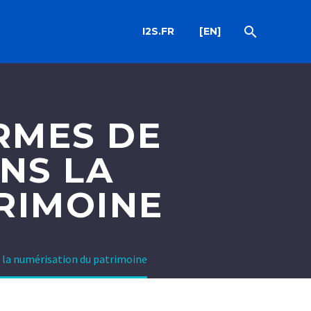
I2S.FR
[EN]
RMES DE
NS LA
RIMOINE
 la numérisation du patrimoine