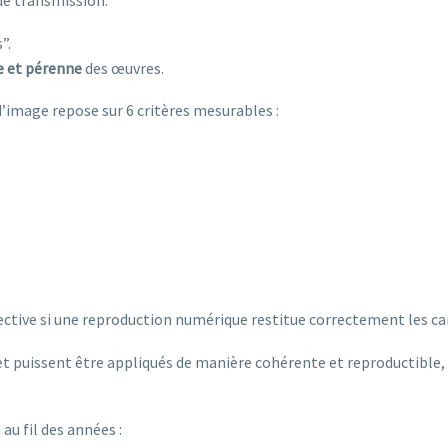
de transmission.
”.
e et pérenne
des œuvres.
é d’image repose sur 6 critères mesurables :
ctive si une reproduction numérique restitue correctement les cara
et puissent être appliqués de manière cohérente et reproductible, 
au fil des années :